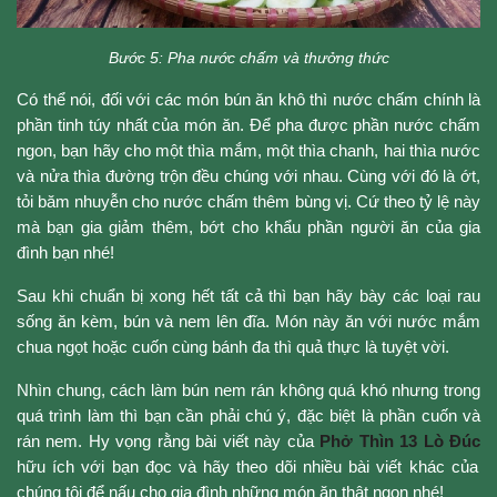
Bước 5: Pha nước chấm và thưởng thức
Có thể nói, đối với các món bún ăn khô thì nước chấm chính là
phần tinh túy nhất của món ăn. Để pha được phần nước chấm
ngon, bạn hãy cho một thìa mắm, một thìa chanh, hai thìa nước
và nửa thìa đường trộn đều chúng với nhau. Cùng với đó là ớt,
tỏi băm nhuyễn cho nước chấm thêm bùng vị. Cứ theo tỷ lệ này
mà bạn gia giảm thêm, bớt cho khẩu phần người ăn của gia
đình bạn nhé!
Sau khi chuẩn bị xong hết tất cả thì bạn hãy bày các loại rau
sống ăn kèm, bún và nem lên đĩa. Món này ăn với nước mắm
chua ngọt hoặc cuốn cùng bánh đa thì quả thực là tuyệt vời.
Nhìn chung, cách làm bún nem rán không quá khó nhưng trong
quá trình làm thì bạn cần phải chú ý, đặc biệt là phần cuốn và
rán nem. Hy vọng rằng bài viết này của
Phở Thìn 13 Lò Đúc
hữu ích với bạn đọc và hãy theo dõi nhiều bài viết khác của
chúng tôi để nấu cho gia đình những món ăn thật ngon nhé!