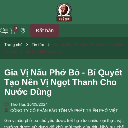
0
Đặt bàn
Trang chủ
Tin tức
Gia Vị Nấu Phở Bò - Bí Quyết Tạo Nên
Vị Ngọt Thanh Cho Nước Dùng
Gia Vị Nấu Phở Bò - Bí Quyết
Tạo Nên Vị Ngọt Thanh Cho
Nước Dùng
Thứ Hai, 16/09/2024
CÔNG TY CỔ PHẦN BẢO TỒN VÀ PHÁT TRIỂN PHỞ VIỆT
Gia vị nấu phở bò chủ yếu được kết hợp từ nhiều loại thực vật,
thường được sử dụng để khử mùi tanh của thịt. Nhờ sự chế