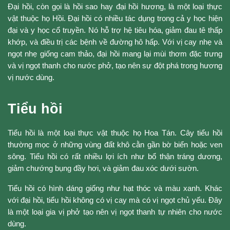
Đại hồi, còn gọi là hồi sao hay đại hồi hương, là một loại thực
vật thuộc họ Hồi. Đại hồi có nhiều tác dụng trong cả y học hiện
đại và y học cổ truyền. Nó hỗ trợ hệ tiêu hóa, giảm đau tê thấp
khớp, và điều trị các bệnh về đường hô hấp. Với vị cay nhẹ và
ngọt nhẹ giống cam thảo, đại hồi mang lại mùi thơm đặc trưng
và vị ngọt thanh cho nước phở, tạo nên sự đột phá trong hương
vị nước dùng.
Tiểu hồi
Tiểu hồi là một loại thực vật thuộc họ Hoa Tán. Cây tiểu hồi
thường mọc ở những vùng đất khô cằn gần bờ biển hoặc ven
sông. Tiểu hồi có rất nhiều lợi ích như bổ thận tráng dương,
giảm chướng bụng đầy hơi, và giảm đau xóc dưới sườn.
Tiểu hồi có hình dáng giống như hạt thóc và màu xanh. Khác
với đại hồi, tiểu hồi không có vị cay mà có vị ngọt chủ yếu. Đây
là một loại gia vị phở tạo nên vị ngọt thanh tự nhiên cho nước
dùng.