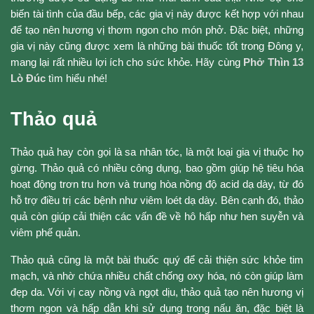
biến tài tình của đầu bếp, các gia vị này được kết hợp với nhau
để tạo nên hương vị thơm ngon cho món phở. Đặc biệt, những
gia vị này cũng được xem là những bài thuốc tốt trong Đông y,
mang lại rất nhiều lợi ích cho sức khỏe. Hãy cùng
Phở Thìn 13
Lò Đúc
tìm hiểu nhé!
Thảo quả
Thảo quả hay còn gọi là sa nhân tóc, là một loại gia vị thuộc họ
gừng. Thảo quả có nhiều công dụng, bao gồm giúp hệ tiêu hóa
hoạt động trơn tru hơn và trung hòa nồng độ acid dạ dày, từ đó
hỗ trợ điều trị các bệnh như viêm loét dạ dày. Bên cạnh đó, thảo
quả còn giúp cải thiện các vấn đề về hô hấp như hen suyễn và
viêm phế quản.
Thảo quả cũng là một bài thuốc quý để cải thiện sức khỏe tim
mạch, và nhờ chứa nhiều chất chống oxy hóa, nó còn giúp làm
đẹp da. Với vị cay nồng và ngọt dịu, thảo quả tạo nên hương vị
thơm ngon và hấp dẫn khi sử dụng trong nấu ăn, đặc biệt là