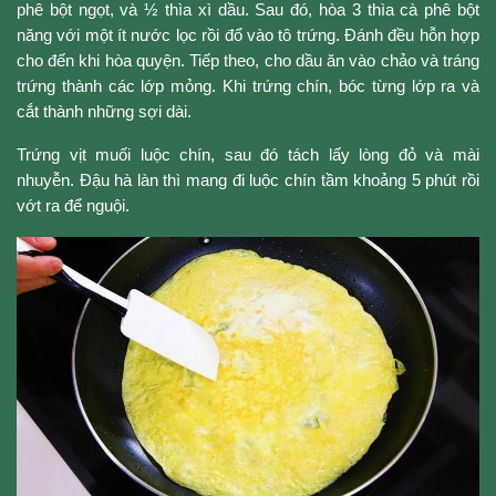
phê bột ngọt, và ½ thìa xì dầu. Sau đó, hòa 3 thìa cà phê bột
năng với một ít nước lọc rồi đổ vào tô trứng. Đánh đều hỗn hợp
cho đến khi hòa quyện. Tiếp theo, cho dầu ăn vào chảo và tráng
trứng thành các lớp mỏng. Khi trứng chín, bóc từng lớp ra và
cắt thành những sợi dài.
Trứng vịt muối luộc chín, sau đó tách lấy lòng đỏ và mài
nhuyễn. Đậu hà làn thì mang đi luộc chín tầm khoảng 5 phút rồi
vớt ra để nguội.