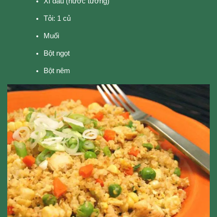
Xì dầu (nước tương)
Tỏi: 1 củ
Muối
Bột ngọt
Bột nêm