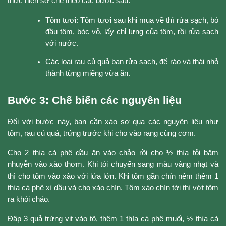
thực hiện sơ chế theo các bước sau:
Tôm tươi: Tôm tươi sau khi mua về thì rửa sạch, bỏ
đầu tôm, bóc vỏ, lấy chỉ lưng của tôm, rồi rửa sạch
với nước.
Các loại rau củ quả bạn rửa sạch, để ráo và thái nhỏ
thành từng miếng vừa ăn.
Bước 3: Chế biến các nguyên liệu
Đối với bước này, bạn cần xào sơ qua các nguyên liệu như
tôm, rau củ quả, trứng trước khi cho vào rang cùng cơm.
Cho 2 thìa cà phê dầu ăn vào chảo rồi cho ½ thìa tỏi băm
nhuyễn vào xào thơm. Khi tỏi chuyển sang màu vàng nhạt và
thì cho tôm vào xào với lửa lớn. Khi tôm gần chín nêm thêm 1
thìa cà phê xì dầu và cho xào chín. Tôm xào chín tới thì vớt tôm
ra khỏi chảo.
Đập 3 quả trứng vịt vào tô, thêm 1 thìa cà phê muối, ½ thìa cà