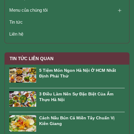
Menu của chúng tôi
Tin tức
Liên hệ
TIN TỨC LIÊN QUAN
5 Tiệm Món Ngon Hà Nội Ở HCM Nhất
Định Phải Thử
3 Điều Làm Nên Sự Đặc Biệt Của Ẩm
Thực Hà Nội
Cách Nấu Bún Cá Miền Tây Chuẩn Vị
Kiên Giang