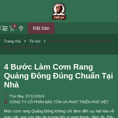
0
Đặt bàn
Trang chủ
Tin tức
4 Bước Làm Cơm Rang Quảng Đông
Đúng Chuẩn Tại Nhà
4 Bước Làm Cơm Rang
Quảng Đông Đúng Chuẩn Tại
Nhà
Thứ Bảy, 07/12/2024
CÔNG TY CỔ PHẦN BẢO TỒN VÀ PHÁT TRIỂN PHỞ VIỆT
Món cơm rang Quảng Đông không chỉ đem đến sự hài hòa về
màu sắc mà còn gây ấn tượng bởi vị ngọt thanh, đậm đà. Đặc