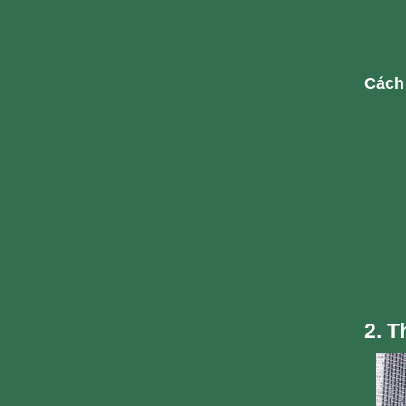
Cách 
2. T