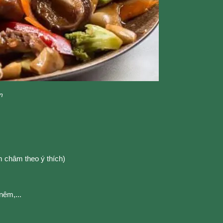
n
 châm theo ý thích)
nêm,...