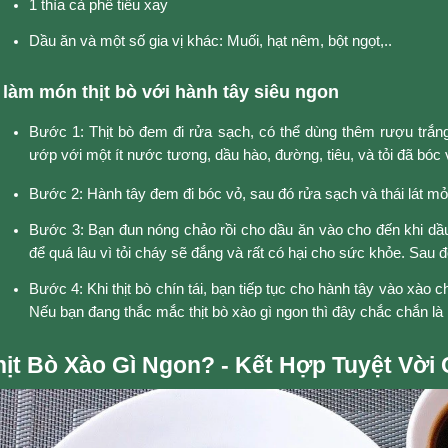
1 thìa cà phê tiêu xay
Dầu ăn và một số gia vị khác: Muối, hạt nêm, bột ngọt,..
làm món thịt bò với hành tây siêu ngon
Bước 1: Thịt bò đem đi rửa sạch, có thể dùng thêm rượu trắn
ướp với một ít nước tương, dầu hào, đường, tiêu, và tỏi đã bóc
Bước 2: Hành tây đem đi bóc vỏ, sau đó rửa sạch và thái lát mỏ
Bước 3: Bạn đun nóng chảo rồi cho dầu ăn vào cho đến khi dầu
để quá lâu vì tỏi cháy sẽ đắng và rất có hại cho sức khỏe. Sau đ
Bước 4: Khi thịt bò chín tái, bạn tiếp tục cho hành tây vào xào 
Nếu bạn đang thắc mắc thịt bò xào gì ngon thì đây chắc chắn l
hịt Bò Xào Gì Ngon? - Kết Hợp Tuyệt Vời