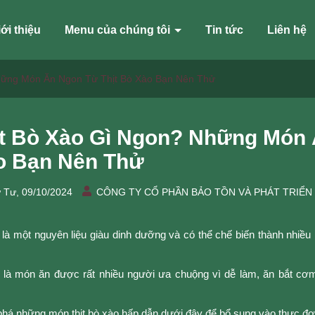
ới thiệu
Menu của chúng tôi
Tin tức
Liên hệ
hững Món Ăn Ngon Từ Thịt Bò Xào Bạn Nên Thử
ịt Bò Xào Gì Ngon? Những Món 
o Bạn Nên Thử
 Tư, 09/10/2024
CÔNG TY CỔ PHẦN BẢO TỒN VÀ PHÁT TRIỂN
ò là một nguyên liệu giàu dinh dưỡng và có thể chế biến thành nhiều
 là món ăn được rất nhiều người ưa chuộng vì dễ làm, ăn bắt cơm.
há những món thịt bò xào hấp dẫn dưới đây để bổ sung vào thực đơn