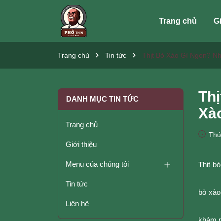
Trang chủ
Gi
Trang chủ
Tin tức
Thịt Bò Xào Gì Ngon? N
Th
DANH MỤC TIN TỨC
Xà
Trang chủ
Thứ
Giới thiệu
Menu của chúng tôi
Thịt b
Tin tức
bò xào
Liên hệ
khám p