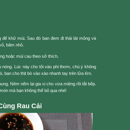
g để khử mùi. Sau đó bạn đem đi thái lát mỏng và
 vỏ, băm nhỏ.
ng hoặc múi cau theo sở thích.
 nóng. Lúc này cho tỏi vào phi thơm, chú ý không
ó, bạn cho thịt bò vào xào nhanh tay trên lửa lớn.
chung. Nêm nếm lại gia vị cho vừa miệng rồi tắt bếp.
à món mà bạn không thể bỏ qua nhé!
 Cùng Rau Cải