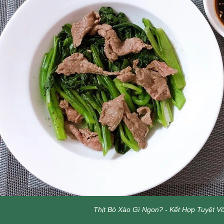
Thịt Bò Xào Gì Ngon? - Kết Hợp Tuyệt V