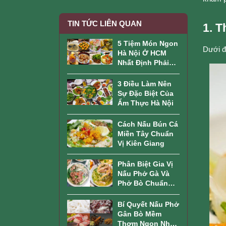
TIN TỨC LIÊN QUAN
1. T
5 Tiệm Món Ngon
Dưới đâ
Hà Nội Ở HCM
Nhất Định Phải
Thử
3 Điều Làm Nên
Sự Đặc Biệt Của
Ẩm Thực Hà Nội
Cách Nấu Bún Cá
Miền Tây Chuẩn
Vị Kiên Giang
Phân Biệt Gia Vị
Nấu Phở Gà Và
Phở Bò Chuẩn
Nhất
Bí Quyết Nấu Phở
Gân Bò Mềm
Thơm Ngon Như