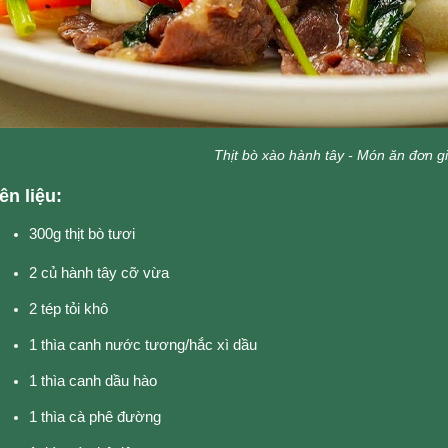
Thịt bò xào hành tây - Món ăn đơn g
n liệu:
300g thịt bò tươi
2 củ hành tây cỡ vừa
2 tép tỏi khô
1 thìa canh nước tương/hắc xì dầu
1 thìa canh dầu hào
1 thìa cà phê đường