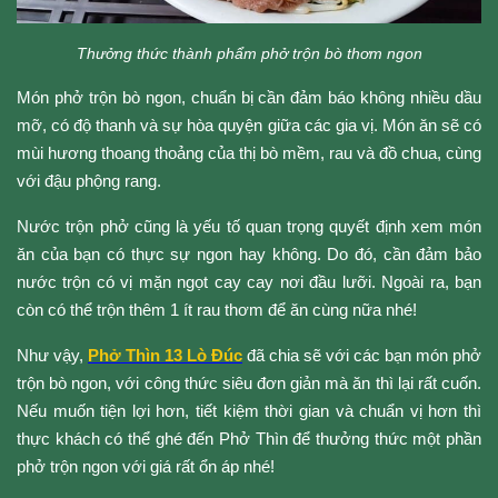
Thưởng thức thành phẩm phở trộn bò thơm ngon
Món phở trộn bò ngon, chuẩn bị cần đảm báo không nhiều dầu 
mỡ, có độ thanh và sự hòa quyện giữa các gia vị. Món ăn sẽ có 
mùi hương thoang thoảng của thị bò mềm, rau và đồ chua, cùng 
với đậu phộng rang. 
Nước trộn phở cũng là yếu tố quan trọng quyết định xem món 
ăn của bạn có thực sự ngon hay không. Do đó, cần đảm bảo 
nước trộn có vị mặn ngọt cay cay nơi đầu lưỡi. Ngoài ra, bạn 
còn có thể trộn thêm 1 ít rau thơm để ăn cùng nữa nhé!
Như vậy, 
Phở Thìn 13 Lò Đúc
 đã chia sẽ với các bạn món phở 
trộn bò ngon, với công thức siêu đơn giản mà ăn thì lại rất cuốn. 
Nếu muốn tiện lợi hơn, tiết kiệm thời gian và chuẩn vị hơn thì 
thực khách có thể ghé đến Phở Thìn để thưởng thức một phần 
phở trộn ngon với giá rất ổn áp nhé!