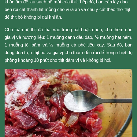
khăn ẩm để lau sạch bề mặt của thịt. Tiếp đó, bạn cần lấy dao 
bén rồi cắt thành lát mỏng cho vừa ăn và chú ý cắt theo thớ thịt 
để thịt bò không bị dai khi ăn. 
Cho toàn bộ thịt đã thái vào trong bát hoặc chén, cho thêm các 
gia vị và hương liệu: 1 muỗng canh dầu dào, ½ muỗng hạt nêm, 
1 muỗng tỏi băm và ½ muỗng cà phê tiêu xay. Sau đó, bạn 
dùng đũa trộn thịt bò và gia vị cho thấm đều rồi để trong nhiệt độ 
phòng khoảng 10 phút cho thịt đậm vị và không bị hôi. 