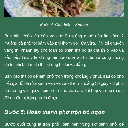
Bước 4: Chế biến - Xào bò
Bạn bắc chảo lên bếp và cho 2 muỗng canh dầu ăn cùng 2 
muỗng cà phê tỏi băm vào phi thơm với lửa vừa. Khi tỏi chuyển 
vàng thì nhanh tay cho toàn bộ phần thịt bò đã chuẩn bị vào và 
xảo tiếp. Lưu ý là không nên xào quá lâu thịt bò và cũng không 
để tỏi phi bị đen để thịt không bị dai và đắng.
Bạn xào thịt bò để làm phở trộn trong khoảng 3 phút, sau đó cho 
tiếp giá đỗ đã rửa sạch vào và xào thêm khoảng 90 giây - 3 phút 
nữa cùng với gia vị nêm nếm cho vừa ăn. Tắt bếp và cho ra đĩa 
để chuẩn bị trộn phở là được. 
Bước 5: Hoàn thành phở trộn bò ngon
Bước cuối cùng là trộn phở, bạn nên trụng sơ bánh phở để 