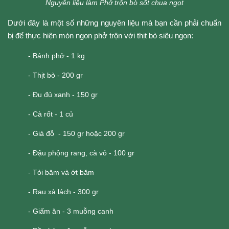
Nguyên liệu làm Phở trộn bò sốt chua ngọt
Dưới đây là một số những nguyên liệu mà bạn cần phải chuẩn 
bị để thực hiện món ngon phở trộn với thịt bò siêu ngon:
- Bánh phở - 1 kg
- Thịt bò - 200 gr
- Đu đủ xanh - 150 gr
- Cà rốt - 1 củ
- Giá đỗ - 150 gr hoặc 200 gr
- Đậu phộng rang, cà vỏ - 100 gr
- Tỏi băm và ớt băm
- Rau xà lách - 300 gr
- Giấm ăn - 3 muỗng canh