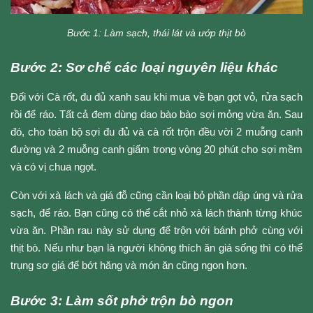
Bước 1: Làm sạch, thái lát và ướp thịt bò
Bước 2: Sơ chế các loại nguyên liệu khác
Đối với Cà rốt, đu đủ xanh sau khi mua về bạn gọt vỏ, rửa sạch 
rồi để ráo. Tất cả đem dùng dao bào bào sợi mỏng vừa ăn. Sau 
đó, cho toàn bộ sợi đu đủ và cà rốt trộn đều vời 2 muỗng canh 
đường và 2 muỗng canh giấm trong vòng 20 phút cho sợi mềm 
và có vị chua ngọt. 
Còn với xà lách và giá đỗ cũng cần loại bỏ phần dập úng và rửa 
sạch, để ráo. Bạn cũng có thể cắt nhỏ xà lách thành từng khúc 
vừa ăn. Phần rau này sử dụng để trộn với bánh phở cùng với 
thịt bò. Nếu như bạn là người không thích ăn giá sống thì có thể 
trụng sơ giá để bớt hăng và món ăn cũng ngon hơn. 
Bước 3: Làm sốt phở trộn bò ngon