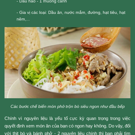
- Dầu hào - 1 muỗng canh
- Gia vị các loại: Dầu ăn, nước mắm, đường, hạt tiêu, hạt
nêm,...
Các bước chế biến món phở trộn bò siêu ngon như đầu bếp
Chính vì nguyên liệu là yếu tố cực kỳ quan trọng trong việc 
quyết định xem món ăn của bạn có ngon hay không. Do vậy, đối 
với thịt bò và bánh phở - 2 nguyên liệu chính thì bạn phải tìm 